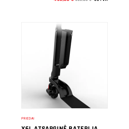
SUTAUPOTE:
51,00
€
PRIDĖTI Į KREPŠELĮ
PRIEDAI
X6L ATSARGINĖ BATERIJA