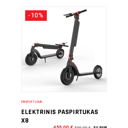
-10%
PRIDĖTI Į KREPŠELĮ
PASPIRTUKAI
ELEKTRINIS PASPIRTUKAS
X8
455,00
€
506,00
€
SU PVM