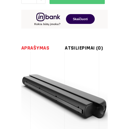
baterija
quantity
Skaičiuoti
Kokia būtų įmoka?
APRAŠYMAS
ATSILIEPIMAI (0)