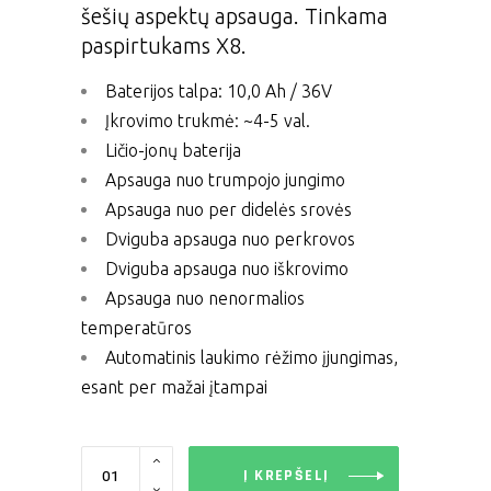
šešių aspektų apsauga. Tinkama
paspirtukams X8.
Baterijos talpa: 10,0 Ah / 36V
Įkrovimo trukmė: ~4-5 val.
Ličio-jonų baterija
Apsauga nuo trumpojo jungimo
Apsauga nuo per didelės srovės
Dviguba apsauga nuo perkrovos
Dviguba apsauga nuo iškrovimo
Apsauga nuo nenormalios
temperatūros
Automatinis laukimo rėžimo įjungimas,
esant per mažai įtampai
X8
atsarginė