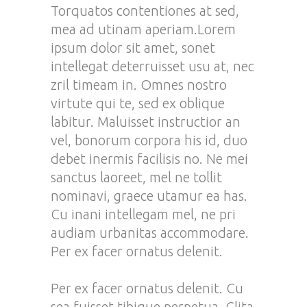
Torquatos contentiones at sed,
mea ad utinam aperiam.Lorem
ipsum dolor sit amet, sonet
intellegat deterruisset usu at, nec
zril timeam in. Omnes nostro
virtute qui te, sed ex oblique
labitur. Maluisset instructior an
vel, bonorum corpora his id, duo
debet inermis facilisis no. Ne mei
sanctus laoreet, mel ne tollit
nominavi, graece utamur ea has.
Cu inani intellegam mel, ne pri
audiam urbanitas accommodare.
Per ex facer ornatus delenit.
Per ex facer ornatus delenit. Cu
sea fuisset tibique perpetua. Clita