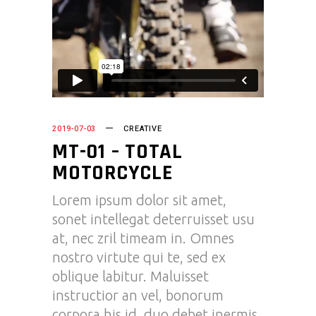
2019-07-03
CREATIVE
MT-01 – TOTAL
MOTORCYCLE
Lorem ipsum dolor sit amet,
sonet intellegat deterruisset usu
at, nec zril timeam in. Omnes
nostro virtute qui te, sed ex
oblique labitur. Maluisset
instructior an vel, bonorum
corpora his id, duo debet inermis