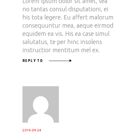
Lorem ipsum dolor sit amet, sea
no tantas consul disputationi, ei
his tota legere. Eu affert malorum
consequuntur mea, aeque eirmod
equidem ea vis. His ea case simul
salutatus, te per hinc insolens
instructior mentitum mel ex.
REPLY TO
2019-09-24