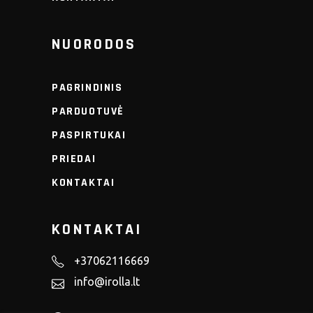
NUORODOS
PAGRINDINIS
PARDUOTUVĖ
PASPIRTUKAI
PRIEDAI
KONTAKTAI
KONTAKTAI
+37062116669
info@irolla.lt