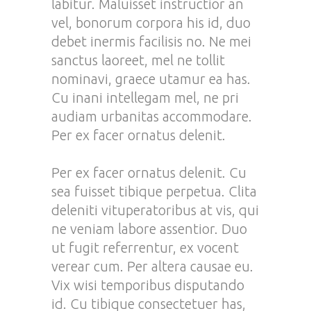
labitur. Maluisset instructior an
vel, bonorum corpora his id, duo
debet inermis facilisis no. Ne mei
sanctus laoreet, mel ne tollit
nominavi, graece utamur ea has.
Cu inani intellegam mel, ne pri
audiam urbanitas accommodare.
Per ex facer ornatus delenit.
Per ex facer ornatus delenit. Cu
sea fuisset tibique perpetua. Clita
deleniti vituperatoribus at vis, qui
ne veniam labore assentior. Duo
ut fugit referrentur, ex vocent
verear cum. Per altera causae eu.
Vix wisi temporibus disputando
id. Cu tibique consectetuer has,